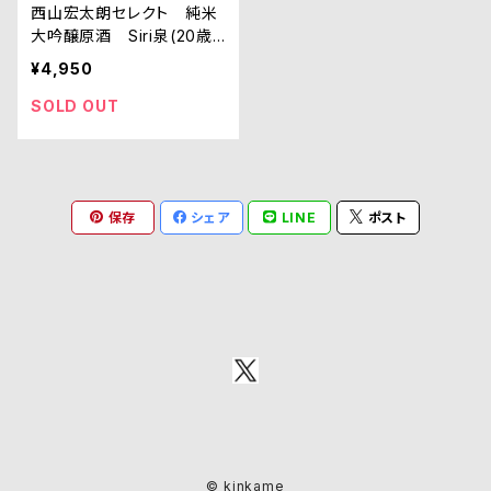
西山宏太朗セレクト 純米
大吟醸原酒 Siri泉(20歳
未満購入不可)
¥4,950
SOLD OUT
保存
シェア
LINE
ポスト
© kinkame